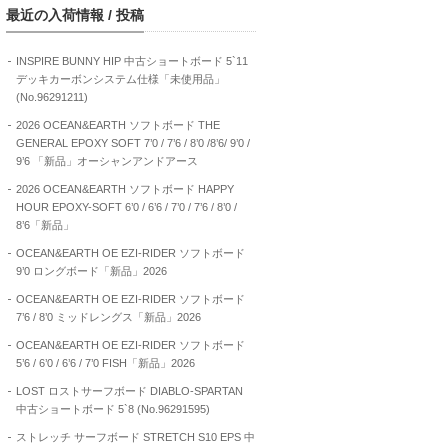
最近の入荷情報 / 投稿
INSPIRE BUNNY HIP 中古ショートボード 5`11
デッキカーボンシステム仕様「未使用品」
(No.96291211)
2026 OCEAN&EARTH ソフトボード THE
GENERAL EPOXY SOFT 7’0 / 7’6 / 8’0 /8’6/ 9’0 /
9’6 「新品」オーシャンアンドアース
2026 OCEAN&EARTH ソフトボード HAPPY
HOUR EPOXY-SOFT 6’0 / 6’6 / 7’0 / 7’6 / 8’0 /
8’6「新品」
OCEAN&EARTH OE EZI-RIDER ソフトボード
9’0 ロングボード「新品」2026
OCEAN&EARTH OE EZI-RIDER ソフトボード
7’6 / 8’0 ミッドレングス「新品」2026
OCEAN&EARTH OE EZI-RIDER ソフトボード
5’6 / 6’0 / 6’6 / 7’0 FISH「新品」2026
LOST ロストサーフボード DIABLO-SPARTAN
中古ショートボード 5`8 (No.96291595)
ストレッチ サーフボード STRETCH S10 EPS 中