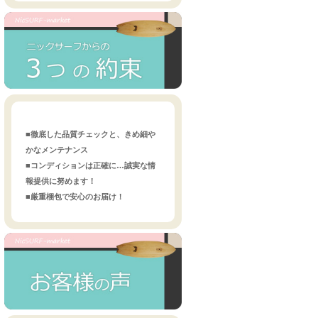
■徹底した品質チェックと、きめ細や
かなメンテナンス
■コンディションは正確に…誠実な情
報提供に努めます！
■厳重梱包で安心のお届け！