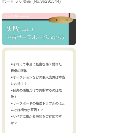
ボード 5`6 美品 (No.96291344)
■それって本当に軽度な傷？隠れた…
軽傷の正体
■オークションなどの個人売買は本当
にお得！？
■目先の価格だけで判断するのは危
険！
■サーフボードの輸送トラブルのほと
んどは梱包が原因！？
■リペアに掛かる時間をご存知です
か？