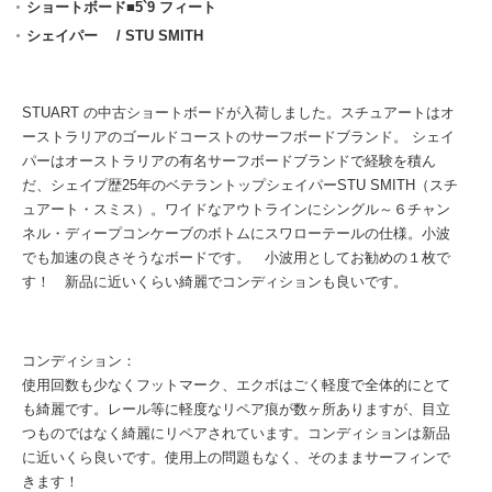
ショートボード■5`9 フィート
シェイパー / STU SMITH
STUART の中古ショートボードが入荷しました。スチュアートはオ
ーストラリアのゴールドコーストのサーフボードブランド。 シェイ
パーはオーストラリアの有名サーフボードブランドで経験を積ん
だ、シェイプ歴25年のベテラントップシェイパーSTU SMITH（スチ
ュアート・スミス）。ワイドなアウトラインにシングル～６チャン
ネル・ディープコンケーブのボトムにスワローテールの仕様。小波
でも加速の良さそうなボードです。 小波用としてお勧めの１枚で
す！ 新品に近いくらい綺麗でコンディションも良いです。
コンディション：
使用回数も少なくフットマーク、エクボはごく軽度で全体的にとて
も綺麗です。レール等に軽度なリペア痕が数ヶ所ありますが、目立
つものではなく綺麗にリペアされています。コンディションは新品
に近いくら良いです。使用上の問題もなく、そのままサーフィンで
きます！