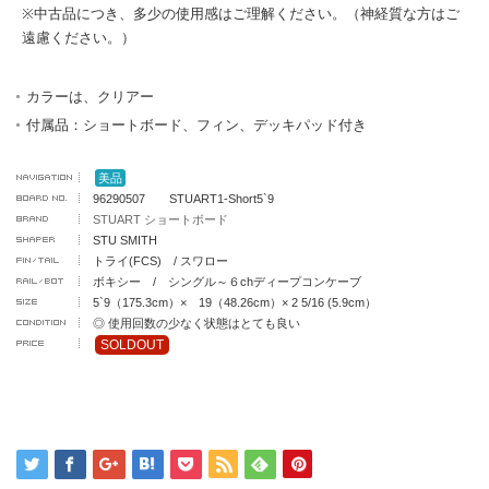
※中古品につき、多少の使用感はご理解ください。（神経質な方はご
遠慮ください。）
カラーは、クリアー
付属品：ショートボード、フィン、デッキパッド付き
美品
96290507 STUART1-Short5`9
STUART ショートボード
STU SMITH
トライ(FCS) / スワロー
ボキシー / シングル～６chディープコンケーブ
5`9（175.3cm）× 19（48.26cm）× 2 5/16 (5.9cm）
◎ 使用回数の少なく状態はとても良い
SOLDOUT