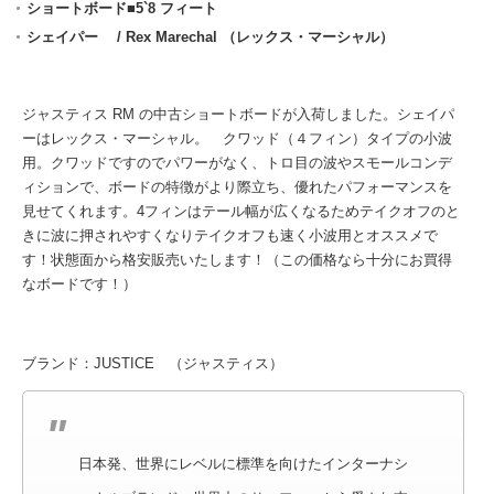
ショートボード■5`8 フィート
シェイパー / Rex Marechal （レックス・マーシャル）
ジャスティス RM の中古ショートボードが入荷しました。シェイパ
ーはレックス・マーシャル。 クワッド（４フィン）タイプの小波
用。クワッドですのでパワーがなく、トロ目の波やスモールコンデ
ィションで、ボードの特徴がより際立ち、優れたパフォーマンスを
見せてくれます。4フィンはテール幅が広くなるためテイクオフのと
きに波に押されやすくなりテイクオフも速く小波用とオススメで
す！状態面から格安販売いたします！（この価格なら十分にお買得
なボードです！）
ブランド：JUSTICE （ジャスティス）
日本発、世界にレベルに標準を向けたインターナシ