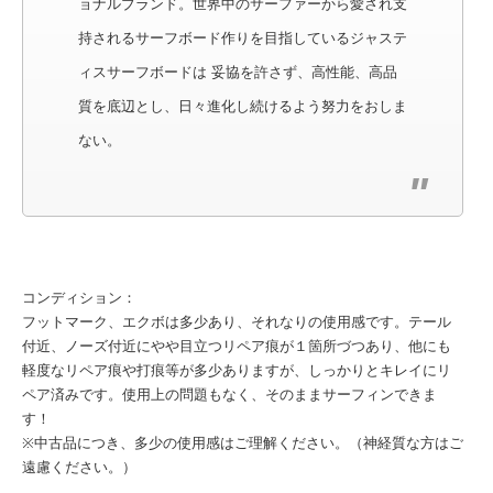
ョナルブランド。世界中のサーファーから愛され支
持されるサーフボード作りを目指しているジャステ
ィスサーフボードは 妥協を許さず、高性能、高品
質を底辺とし、日々進化し続けるよう努力をおしま
ない。
コンディション：
フットマーク、エクボは多少あり、それなりの使用感です。テール
付近、ノーズ付近にやや目立つリペア痕が１箇所づつあり、他にも
軽度なリペア痕や打痕等が多少ありますが、しっかりとキレイにリ
ペア済みです。使用上の問題もなく、そのままサーフィンできま
す！
※中古品につき、多少の使用感はご理解ください。（神経質な方はご
遠慮ください。）