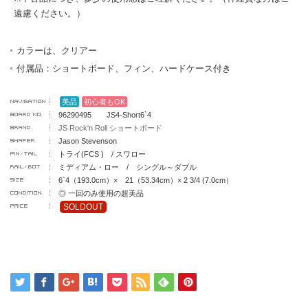
遠慮ください。）
カラーは、クリアー
付属品：ショートボード、フィン、ハードケース付き
美品
初心者もOK
96290495 JS4-Short6`4
JS Rock'n Roll ショートボード
Jason Stevenson
トライ(FCS ) / スワロー
ミディアム・ロー / シングル～ダブル
6`4（193.0cm）× 21（53.34cm）× 2 3/4 (7.0cm）
◎ 一回のみ使用の超美品
SOLDOUT