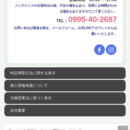
メンテナンスや出張外出の為、不在の場合もあり、回答にお時間がかか
る場合もありますのでご了承ください。
0995-40-2687
TEL：
お問い合せは緊急を除き、メールフォーム、公式LINEアカウントからお
願いいたします。
特定商取引法に関する表示
個人情報保護について
古物営業法に基づく表示
会社概要
r