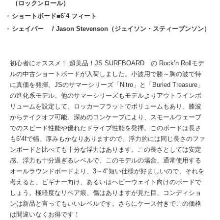
（ロックンロール）
ショートボード■6`4 フィート
シェイパー / Jason Stevenson（ジェイソン・スティーブンソン）
初心者にオススメ！ 超美品！JS SURFBOARD の Rock’n Rollモデ
ルの中古ショートボードが入荷しました。小波用で膝～胸の波で特
に真価を発揮。JSのサマーシリーズ「Nitro」と「Buried Treasure」
の進化系モデル。他のサマーシリーズもモデルよりアウトラインボ
リュームを設定して、ロッカーフラットでボリュームもあり、膝波
からテイクオフ可能。深めのコンケーブにより、スモールウェーブ
でのスピード性能や優れたドライブ性能を発揮。このボードは長さ
も6’4fで幅、厚みもかなりありますので、浮力的には同じ長さのファ
ンボードと比べても十分な浮力はあります。この長さとしては安定
感、浮力も十分過ぎるレベルで、このモデルの場合、通常使用する
オールラウンドボードより、3～4″短い仕様が好ましいので、それを
考えると、ビギナー向け、あるいはヘビーウェイト向けのボードで
しょう。極軽度なリペア痕、傷はありますが見た目、コンディショ
ンは新品と言ってもいいレベルです。さらにケース付きでこの価格
は間違いなくお得です！