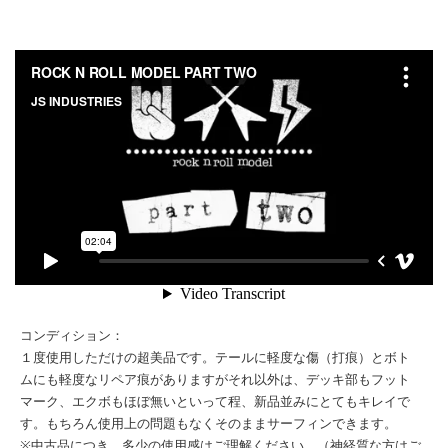
ROCK N ROLL MODEL PART TWO
from
JS INDUSTRIES
on
Vimeo
.
コンディション：
１度使用しただけの超美品です。テールに軽度な傷（打痕）とボト
ムにも軽度なリペア痕がありますがそれ以外は、デッキ部もフット
マーク、エクボもほぼ無いといって程、新品並みにとてもキレイで
す。もちろん使用上の問題もなくそのままサーフィンできます。
※中古品につき、多少の使用感はご理解ください。（神経質な方はご