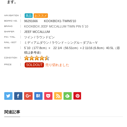
ます。
美品
おススメ
96291666 KOOKBOX1-TWIN5‘10
KOOKBOX JEEF MCCALLUM TWIN PIN 5`10
JEEF MCCALLUM
ツイン / ラウンドピン
ミディアムダウン / ラウンド～シングル～ダブル～V
5`10（177.8cm）× 22 1/4（56.51cm）× 2 11/16 (6.8cm）40.5L（容
積は参考値）
SOLDOUT
売り切れました
関連記事