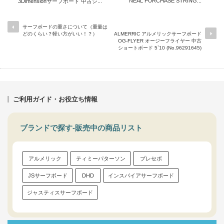
NEAL PURCHASE STRING...
3Dimensionサーフボード 中古シ...
サーフボードの重さについて（重量は
どのくらい？軽い方がいい！？）
ALMERRIC アルメリックサーフボード
OG-FLYER オージーフライヤー 中古
ショートボード 5`10 (No.96291645)
ご利用ガイド・お役立ち情報
ブランドで探す-販売中の商品リスト
アルメリック
ティミーパターソン
プレセボ
JSサーフボード
DHD
インスパイアサーフボード
ジャスティスサーフボード