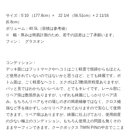
サイズ：5`10 （177.8cm）× 22 1/4 （56.51cm）× 2 11/16
(6.8cm）
ボリューム：40.5L（容積は参考値）
※ 幅・厚みは簡易計測のため、若干の誤差はご了承願います。
フィン： グラスオン
コンディション：
デッキ面にはフットマークやヘコミはごく軽度で痕跡からもほとん
ど使用されていないのではないかと思うほど、とても綺麗です。ボ
トム面は、ごく軽度なヘコミ、エクボは2,3数箇所程度ありますが、
パッと見ではわからないレベルで、とてもキレイです。レール部に
リペア痕は数箇所ありますが、いずれも綺麗にしっかりリペア済
み。もちろんリペアもその場しのぎの簡易補修ではなく、クロス補
強など手を抜かずしっかりリペアされておりますので安心して使用
できます。リペア痕はありますが、綺麗に仕上げており、使用頻度
の少ない極上のコンディション。もちろん使用上の問題も無くその
ままサーフィンできます。クークボックス TWIN PINの中古でここま