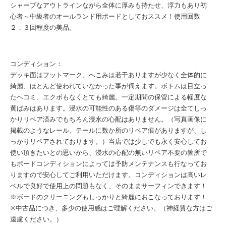
シャープなアウトラインながら全体に厚みも持たせ、浮力もあり初
心者～中級者のオールランド用ボードとしておススメ！使用回数
２，３回程度の美品。
コンディション：
デッキ面はフットマーク、へこみは若干ありますが少なく全体的に
綺麗、ほとんど使われていなかった事が伺えます。ボトムは目立っ
たヘコミ、エクボもなくとても綺麗。一定期間の保管による軽度な
黄ばみはあります。浸水の可能性のある傷等のダメージは全てしっ
かりリペア済みでもちろん浸水の心配はありません。（写真画像に
掲載のようなレール、テールに数か所のリペア痕がありますが、し
っかりリペアされております。）当店では少しでも永く安心してお
使い頂きたいとの思いから、浸水の心配の無いリペア不要の箇所で
もボードコンディションによっては予防メンテナンスも行なってお
りますので安心してご利用いただけます。コンディションは高いレ
ベルで良好で使用上の問題もなく、そのままサーフィンできます！
※ボードのクリーニングもしっかりと綺麗におこなっております！
※中古品につき、多少の使用感はご理解ください。（神経質な方はご
遠慮ください。）