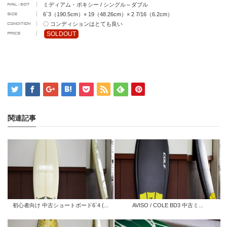
ミディアム・ボキシー / シングル～ダブル
6`3（190.5cm）× 19（48.26cm）× 2 7/16（6.2cm）
〇 コンディションはとても良い
SOLDOUT
関連記事
初心者向け 中古ショートボード6`4 (...
AVISO / COLE BD3 中古ミ...