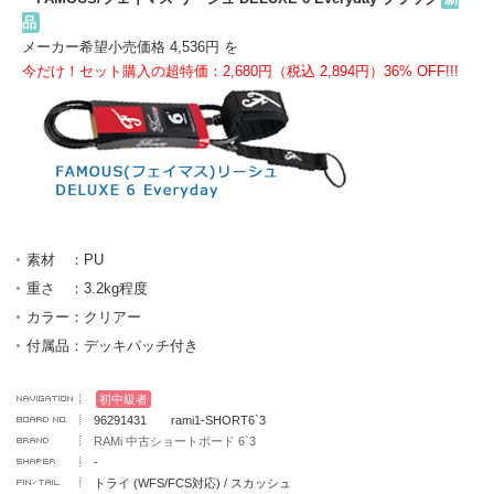
品
メーカー希望小売価格 4,536円 を
今だけ！セット購入の超特価：2,680円（税込 2,894円）36% OFF!!!
素材 ：PU
重さ ：3.2kg程度
カラー：クリアー
付属品：デッキパッチ付き
初中級者
96291431 rami1-SHORT6`3
RAMi 中古ショートボード 6`3
-
トライ (WFS/FCS対応) / スカッシュ