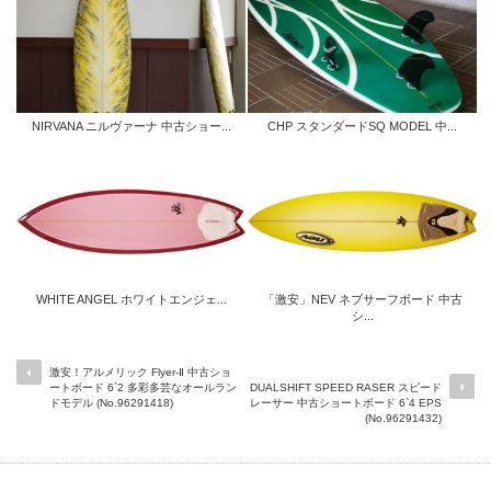
NIRVANA ニルヴァーナ 中古ショー...
CHP スタンダードSQ MODEL 中...
WHITE ANGEL ホワイトエンジェ...
「激安」NEV ネブサーフボード 中古
シ...
激安！アルメリック Flyer-Ⅱ 中古ショ
ートボード 6`2 多彩多芸なオールラン
DUALSHIFT SPEED RASER スピード
ドモデル (No.96291418)
レーサー 中古ショートボード 6`4 EPS
(No.96291432)