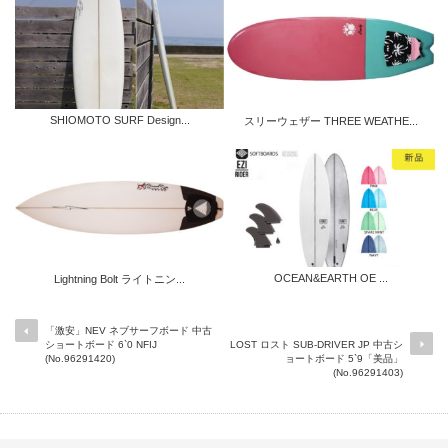
SHIOMOTO SURF Design...
スリーウェザー THREE WEATHE...
OCEAN&EARTH OE ...
Lightning Bolt ライトニン...
「激安」NEV ネブサーフボード 中古
ショートボード 6`0 NFIJ
LOST ロスト SUB-DRIVER JP 中古シ
(No.96291420)
ョートボード 5`9「美品」
(No.96291403)