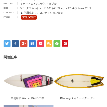
ミディアム / シングル～ダブル
5`8（172.7cm）× 19 1/2（49.53cm）× 2 1/4 (5.7cm）26.5L
▲ 使用感あり、コンディション良好
SOLDOUT
関連記事
未使用品 Warner BANDIT 中...
Billabong ティミーパターソン ...