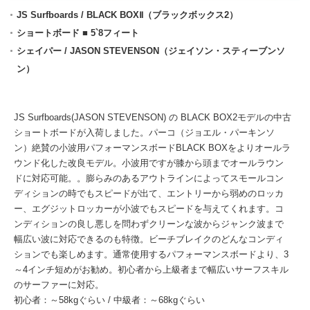
JS Surfboards / BLACK BOXⅡ（ブラックボックス2）
ショートボード ■ 5`8フィート
シェイパー / JASON STEVENSON（ジェイソン・スティーブンソ
ン）
JS Surfboards(JASON STEVENSON) の BLACK BOX2モデルの中古
ショートボードが入荷しました。パーコ（ジョエル・パーキンソ
ン）絶賛の小波用パフォーマンスボードBLACK BOXをよりオールラ
ウンド化した改良モデル。小波用ですが膝から頭までオールラウン
ドに対応可能。。膨らみのあるアウトラインによってスモールコン
ディションの時でもスピードが出て、エントリーから弱めのロッカ
ー、エグジットロッカーが小波でもスピードを与えてくれます。コ
ンディションの良し悪しを問わずクリーンな波からジャンク波まで
幅広い波に対応できるのも特徴。ビーチブレイクのどんなコンディ
ションでも楽しめます。通常使用するパフォーマンスボードより、3
～4インチ短めがお勧め。初心者から上級者まで幅広いサーフスキル
のサーファーに対応。
初心者：～58kgぐらい / 中級者：～68kgぐらい