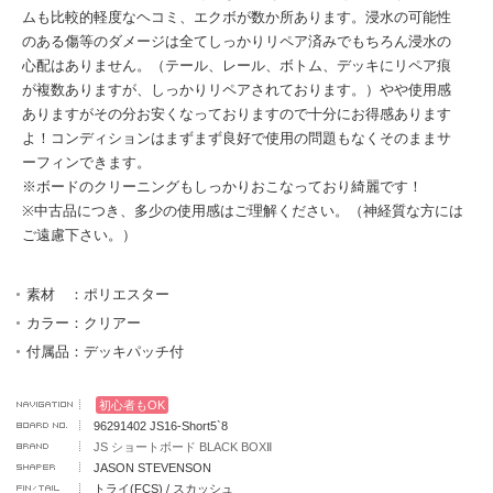
ムも比較的軽度なヘコミ、エクボが数か所あります。浸水の可能性
のある傷等のダメージは全てしっかりリペア済みでもちろん浸水の
心配はありません。（テール、レール、ボトム、デッキにリペア痕
が複数ありますが、しっかりリペアされております。）やや使用感
ありますがその分お安くなっておりますので十分にお得感あります
よ！コンディションはまずまず良好で使用の問題もなくそのままサ
ーフィンできます。
※ボードのクリーニングもしっかりおこなっており綺麗です！
※中古品につき、多少の使用感はご理解ください。（神経質な方には
ご遠慮下さい。）
素材 ：ポリエスター
カラー：クリアー
付属品：デッキパッチ付
初心者もOK
96291402 JS16-Short5`8
JS ショートボード BLACK BOXⅡ
JASON STEVENSON
トライ(FCS) / スカッシュ