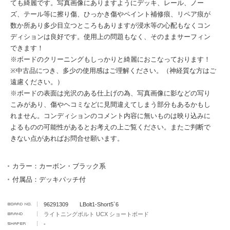
ても綺麗です。写真画像にありますようにデッキ、レール、ノー
ズ、テール等に擦り傷、ひっかき傷やペイント補修痕、リペア痕が
数か所あり多少目立つところもありますが浸水等の心配もなくコン
ディションは良好です。使用上の問題もなく、そのままサーフィン
できます！
※ボードのクリーニングもしっかりと綺麗におこなっております！
※中古品につき、多少の使用感はご理解ください。（神経質な方はご
遠慮ください。）
※ボードの表面は光沢のある仕上げの為、写真画像に影などの写り
こみがあり、傷やヘコミなどに見間違えてしまう部分もあるかもし
れません。コンディションのコメント内容に無いものは映り込みに
よるものの可能性があるとお考えの上ご覧ください。またご判断で
きない点があればお問合せ願います。
カラー：カーボン・ブラック系
付属品：デッキパッチ付
96291309 LBolt1-Short5`6
ライトニングボルト UCX ショートボード
-