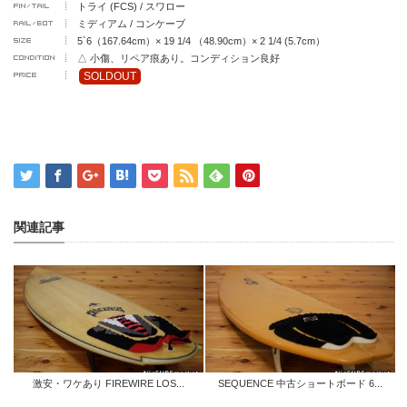
トライ (FCS) / スワロー
ミディアム / コンケーブ
5`6（167.64cm）× 19 1/4 （48.90cm）× 2 1/4 (5.7cm）
△ 小傷、リペア痕あり。コンディション良好
SOLDOUT
関連記事
激安・ワケあり FIREWIRE LOS...
SEQUENCE 中古ショートボード 6...