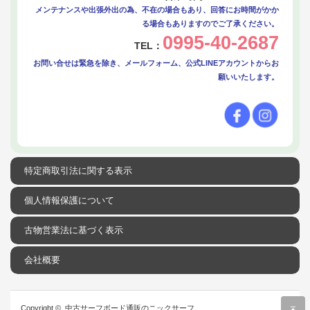
メンテナンスや出張外出の為、不在の場合もあり、回答にお時間がかか
る場合もありますのでご了承ください。
0995-40-2687
TEL：
お問い合せは緊急を除き、メールフォーム、公式LINEアカウントからお
願いいたします。
特定商取引法に関する表示
個人情報保護について
古物営業法に基づく表示
会社概要
r
Copyright ©
中古サーフボード通販のニックサーフ