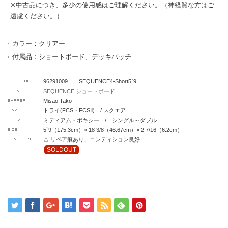
※中古品につき、多少の使用感はご理解ください。（神経質な方はご
遠慮ください。）
カラー：クリアー
付属品：ショートボード、デッキパッチ
96291009 SEQUENCE4-Short5`9
SEQUENCE ショートボード
Misao Tako
トライ(FCS・FCSⅡ) / スクエア
ミディアム・ボキシー / シングル～ダブル
5`9（175.3cm）× 18 3/8（46.67cm）× 2 7/16（6.2cm）
△ リペア痕あり、コンディション良好
SOLDOUT