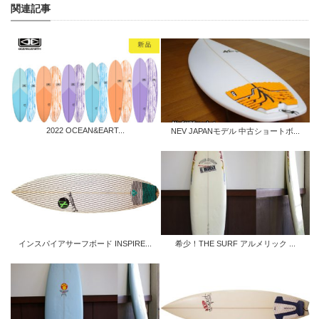
関連記事
2022 OCEAN&EART...
NEV JAPANモデル 中古ショートボ...
インスパイアサーフボード INSPIRE...
希少！THE SURF アルメリック ...