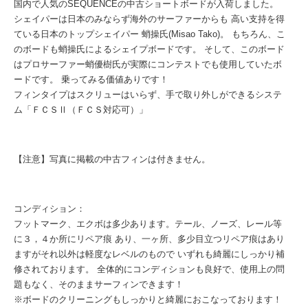
国内で人気のSEQUENCEの中古ショートボードが入荷しました。
シェイパーは日本のみならず海外のサーファーからも 高い支持を得
ている日本のトップシェイパー 蛸操氏(Misao Tako)。 もちろん、こ
のボードも蛸操氏によるシェイプボードです。 そして、このボード
はプロサーファー蛸優樹氏が実際にコンテストでも使用していたボ
ードです。 乗ってみる価値ありです！
フィンタイプはスクリューはいらず、手で取り外しができるシステ
ム「ＦＣＳⅡ（ＦＣＳ対応可）」
【注意】写真に掲載の中古フィンは付きません。
コンディション：
フットマーク、エクボは多少あります。テール、ノーズ、レール等
に３，４か所にリペア痕 あり、一ヶ所、多少目立つリペア痕はあり
ますがそれ以外は軽度なレベルのもので いずれも綺麗にしっかり補
修されております。 全体的にコンディションも良好で、使用上の問
題もなく、そのままサーフィンできます！
※ボードのクリーニングもしっかりと綺麗におこなっております！