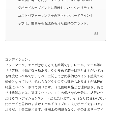
グボードムーブメントに貢献し、ハイクオリティ＆
コストパフォーマンスを両立させたボードラインナ
ップは、世界からも認められた信頼のブランド。
コンディション：
フットマーク、エクボはなくとても綺麗です。レール、テール等に
リペア痕、小傷が数ヶ所あり、やや多めで若干目立ちますがいずれ
も軽度なレベルです。リペアに関しては簡易的なペイント塗装での
補修となっており、色むらなどやや目立つ部分もありますが比較的
綺麗にペイントされております。（低価格商品とご理解頂き、あま
り神経質な方はご遠慮ください。）この価格なら十分にご納得いた
だけるコンディション&ボードだと思います。それなりに使われてい
たボードと思われますがモールドタイプの丈夫なボードですのでま
だまだ、十分に使えます。使用上の問題もなく、そのままサーフィ