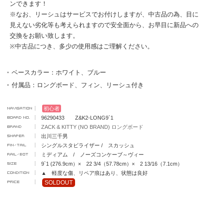
ンできます！
※なお、リーシュはサービスでお付けしますが、中古品の為、目に
見えない劣化等も考えられますので安全面から、お早目に新品への
交換をお願い致します。
※中古品につき、多少の使用感はご理解ください。
ベースカラー：ホワイト、ブルー
付属品：ロングボード、フィン、リーシュ付き
初心者
96290433 Z&K2-LONG9`1
ZACK & KITTY (NO BRAND) ロングボード
出川三千男
シングルスタビライザー / スカッシュ
ミディアム / ノーズコンケーブ～ヴィー
9`1 (276.9cm）× 22 3/4（57.78cm）× 2 13/16（7.1cm）
▲ 軽度な傷、リペア痕はあり、状態は良好
SOLDOUT