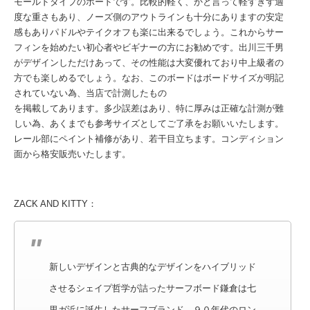
モールドタイプのボードです。比較的軽く、かと言って軽すぎず適
度な重さもあり、ノーズ側のアウトラインも十分にありますの安定
感もありパドルやテイクオフも楽に出来るでしょう。これからサー
フィンを始めたい初心者やビギナーの方にお勧めです。出川三千男
がデザインしただけあって、その性能は大変優れており中上級者の
方でも楽しめるでしょう。なお、このボードはボードサイズが明記
されていない為、当店で計測したもの
を掲載してあります。多少誤差はあり、特に厚みは正確な計測が難
しい為、あくまでも参考サイズとしてご了承をお願いいたします。
レール部にペイント補修があり、若干目立ちます。コンディション
面から格安販売いたします。
ZACK AND KITTY：
新しいデザインと古典的なデザインをハイブリッド
させるシェイプ哲学が詰ったサーフボード鎌倉は七
里ガ浜に誕生したサーフブランド。９０年代のロン