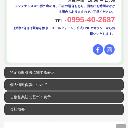
営業時間 10:00 ～ 17:00
メンテナンスや出張外出の為、不在の場合もあり、回答にお時間がかか
る場合もありますのでご了承ください。
0995-40-2687
TEL：
お問い合せは緊急を除き、メールフォーム、公式LINEアカウントからお
願いいたします。
特定商取引法に関する表示
個人情報保護について
古物営業法に基づく表示
会社概要
r