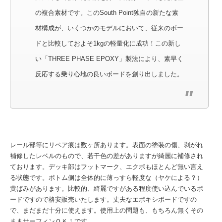
の複合素材です。このSouth Point独自の新たな素
材構成が、いくつかのモデルにおいて、従来のボー
ドと比較しておよそ1kgの軽量化に成功！この新し
い「THREE PHASE EPOXY」製法により、素早く
反応する乗り心地の良いボードを創り出しました。
レール部等にリペア痕は数ヶ所あります。表面の塗装の傷、剥がれ
補修したレベルのもので、若干色の差がありますが綺麗に補修され
ております。デッキ部はフットマーク、エクボもほとんど無い言え
る状態です。ボトム側は全体的に薄っすら軽度な（ヤケによる？）
黄ばみがあります。比較的、綺麗ですがある程度使い込んでいるボ
ードですので格安販売いたします。丈夫なエポキシボードですの
で、まだまだ十分に使えます。使用上の問題も、もちろん無くその
ままサーフィンＯＫ！です。