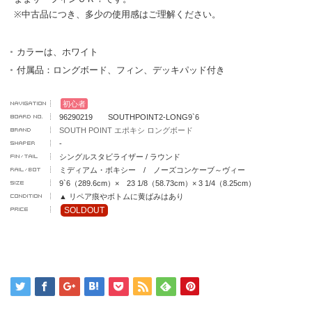
※中古品につき、多少の使用感はご理解ください。
カラーは、ホワイト
付属品：ロングボード、フィン、デッキパッド付き
初心者
96290219 SOUTHPOINT2-LONG9`6
SOUTH POINT エポキシ ロングボード
-
シングルスタビライザー / ラウンド
ミディアム・ボキシー / ノーズコンケーブ～ヴィー
9`6（289.6cm）× 23 1/8（58.73cm）× 3 1/4（8.25cm）
▲ リペア痕やボトムに黄ばみはあり
SOLDOUT