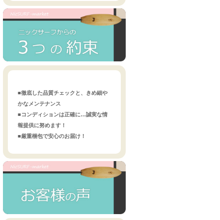
■徹底した品質チェックと、きめ細や
かなメンテナンス
■コンディションは正確に…誠実な情
報提供に努めます！
■厳重梱包で安心のお届け！