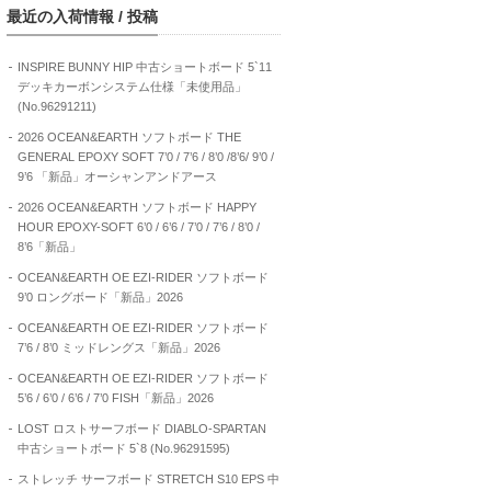
最近の入荷情報 / 投稿
INSPIRE BUNNY HIP 中古ショートボード 5`11
デッキカーボンシステム仕様「未使用品」
(No.96291211)
2026 OCEAN&EARTH ソフトボード THE
GENERAL EPOXY SOFT 7’0 / 7’6 / 8’0 /8’6/ 9’0 /
9’6 「新品」オーシャンアンドアース
2026 OCEAN&EARTH ソフトボード HAPPY
HOUR EPOXY-SOFT 6’0 / 6’6 / 7’0 / 7’6 / 8’0 /
8’6「新品」
OCEAN&EARTH OE EZI-RIDER ソフトボード
9’0 ロングボード「新品」2026
OCEAN&EARTH OE EZI-RIDER ソフトボード
7’6 / 8’0 ミッドレングス「新品」2026
OCEAN&EARTH OE EZI-RIDER ソフトボード
5’6 / 6’0 / 6’6 / 7’0 FISH「新品」2026
LOST ロストサーフボード DIABLO-SPARTAN
中古ショートボード 5`8 (No.96291595)
ストレッチ サーフボード STRETCH S10 EPS 中