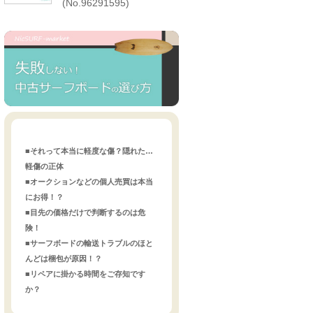
(No.96291595)
■それって本当に軽度な傷？隠れた…
軽傷の正体
■オークションなどの個人売買は本当
にお得！？
■目先の価格だけで判断するのは危
険！
■サーフボードの輸送トラブルのほと
んどは梱包が原因！？
■リペアに掛かる時間をご存知です
か？