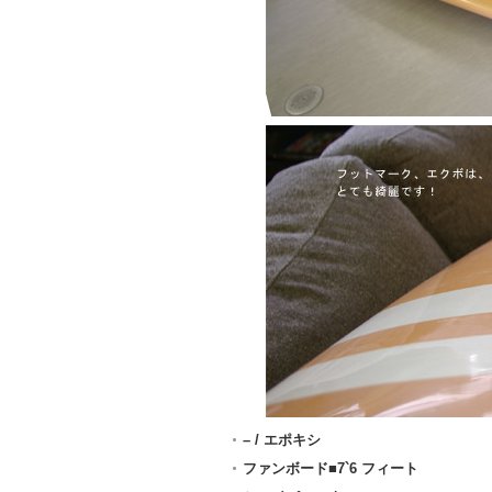
– / エポキシ
ファンボード■7`6 フィート