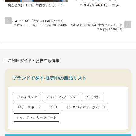
初心者向け IDEAL 中古ファンボード...
OCEAN&EARTHサーフボ...
GODDESS ゴッデス FISH クワッド
中古ショートボード 6`0 (No.9629439)
初心者向け C’STAR 中古ファンボード
7`0 (No.9629441)
ご利用ガイド・お役立ち情報
ブランドで探す-販売中の商品リスト
アルメリック
ティミーパターソン
プレセボ
JSサーフボード
DHD
インスパイアサーフボード
ジャスティスサーフボード