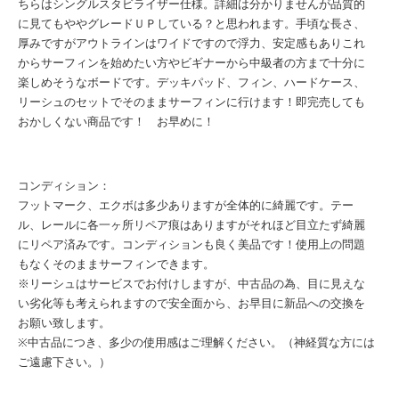
ちらはシングルスタビライザー仕様。詳細は分かりませんが品質的
に見てもややグレードＵＰしている？と思われます。手頃な長さ、
厚みですがアウトラインはワイドですので浮力、安定感もありこれ
からサーフィンを始めたい方やビギナーから中級者の方まで十分に
楽しめそうなボードです。デッキパッド、フィン、ハードケース、
リーシュのセットでそのままサーフィンに行けます！即完売しても
おかしくない商品です！ お早めに！
コンディション：
フットマーク、エクボは多少ありますが全体的に綺麗です。テー
ル、レールに各一ヶ所リペア痕はありますがそれほど目立たず綺麗
にリペア済みです。コンディションも良く美品です！使用上の問題
もなくそのままサーフィンできます。
※リーシュはサービスでお付けしますが、中古品の為、目に見えな
い劣化等も考えられますので安全面から、お早目に新品への交換を
お願い致します。
※中古品につき、多少の使用感はご理解ください。（神経質な方には
ご遠慮下さい。）