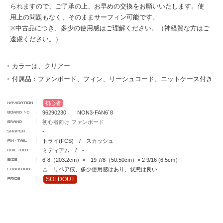
られますので、ご了承の上、お早めの交換をお願いいたします。使
用上の問題もなく、そのままサーフィン可能です。
※中古品につき、多少の使用感はご理解ください。（神経質な方はご
遠慮ください。）
カラーは、クリアー
付属品：ファンボード、フィン、リーシュコード、ニットケース付き
初心者
96290230 NON3-FAN6`8
初心者向け ファンボード
-
トライ(FCS) / スカッシュ
ミディアム / -
6`8（203.2cm）× 19 7/8（50.50cm）× 2 9/16 (6.5cm）
△ リペア痕、多少使用感はあり、状態は良い
SOLDOUT