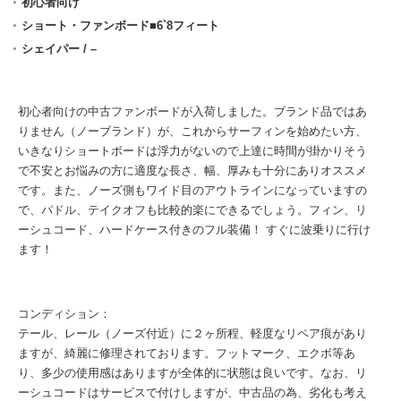
初心者向け
ショート・ファンボード■6`8フィート
シェイパー / –
初心者向けの中古ファンボードが入荷しました。ブランド品ではあ
りません（ノーブランド）が、これからサーフィンを始めたい方、
いきなりショートボードは浮力がないので上達に時間が掛かりそう
で不安とお悩みの方に適度な長さ、幅、厚みも十分にありオススメ
です。また、ノーズ側もワイド目のアウトラインになっていますの
で、パドル、テイクオフも比較的楽にできるでしょう。フィン、リ
ーシュコード、ハードケース付きのフル装備！ すぐに波乗りに行け
ます！
コンディション：
テール、レール（ノーズ付近）に２ヶ所程、軽度なリペア痕があり
ますが、綺麗に修理されております。フットマーク、エクボ等あ
り、多少の使用感はありますが全体的に状態は良いです。なお、リ
ーシュコードはサービスで付けしますが、中古品の為、劣化も考え