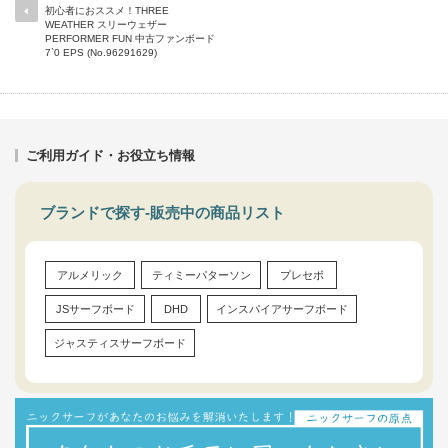
初心者におススメ！THREE
WEATHER スリーウェザー
PERFORMER FUN 中古ファンボード
7`0 EPS (No.96291629)
ご利用ガイド・お役立ち情報
ブランドで探す-販売中の商品リスト
アルメリック
ティミーパターソン
プレセボ
JSサーフボード
DHD
インスパイアサーフボード
ジャスティスサーフボード