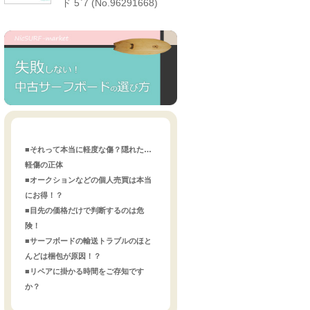
ド 5`7 (No.96291668)
■それって本当に軽度な傷？隠れた…
軽傷の正体
■オークションなどの個人売買は本当
にお得！？
■目先の価格だけで判断するのは危
険！
■サーフボードの輸送トラブルのほと
んどは梱包が原因！？
■リペアに掛かる時間をご存知です
か？