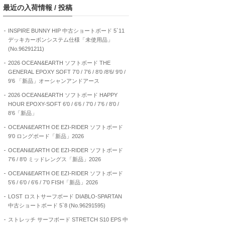
最近の入荷情報 / 投稿
INSPIRE BUNNY HIP 中古ショートボード 5`11
デッキカーボンシステム仕様「未使用品」
(No.96291211)
2026 OCEAN&EARTH ソフトボード THE
GENERAL EPOXY SOFT 7’0 / 7’6 / 8’0 /8’6/ 9’0 /
9’6 「新品」オーシャンアンドアース
2026 OCEAN&EARTH ソフトボード HAPPY
HOUR EPOXY-SOFT 6’0 / 6’6 / 7’0 / 7’6 / 8’0 /
8’6「新品」
OCEAN&EARTH OE EZI-RIDER ソフトボード
9’0 ロングボード「新品」2026
OCEAN&EARTH OE EZI-RIDER ソフトボード
7’6 / 8’0 ミッドレングス「新品」2026
OCEAN&EARTH OE EZI-RIDER ソフトボード
5’6 / 6’0 / 6’6 / 7’0 FISH「新品」2026
LOST ロストサーフボード DIABLO-SPARTAN
中古ショートボード 5`8 (No.96291595)
ストレッチ サーフボード STRETCH S10 EPS 中