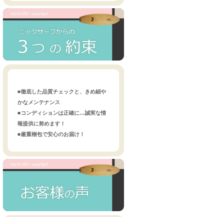
■徹底した品質チェックと、きめ細や
かなメンテナンス
■コンディションは正確に…誠実な情
報提供に努めます！
■厳重梱包で安心のお届け！