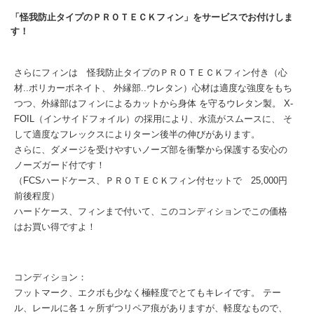
「怪我防止タイプのＰＲＯＴＥＣＫフィン」をサービスでお付けしま
す！
さらにフィンは 怪我防止タイプのＰＲＯＴＥＣＫフィン付き（心
材..ポリカーボネイト、 外縁部..ウレタン）心材は適度な強度をもち
つつ、外縁部はフィンによるカットから身体 を守るウレタン製。 X-
FOIL（インサイドフォイル）の採用により、水流がスムースに、 そ
して適度なフレックスによりターン後半の伸びがあります。
さらに、ダメージを受けやすいノーズ部を衝撃から保護する安心の
ノーズガード付です！
（FCSハードケース、ＰＲＯＴＥＣＫフィン付セットで 25,000円
前後程度）
ハードケース、フィンまで付いて、このコンディションでこの価格
はお買い得ですよ！
コンディション：
フットマーク、エクボも少なく極軽度でとてもキレイです。 テー
ル、レールに各１ヶ所ずつリペア痕がありますが、軽度なもので、