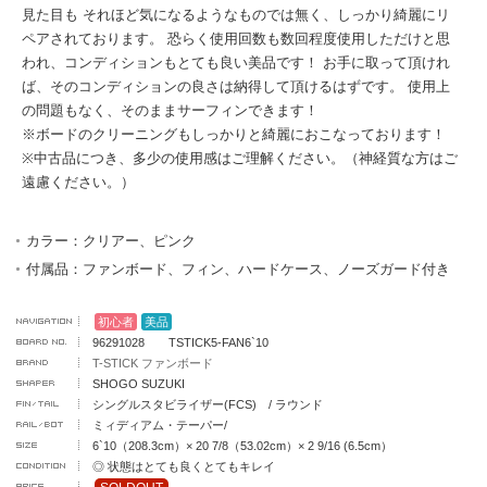
見た目も それほど気になるようなものでは無く、しっかり綺麗にリ
ペアされております。 恐らく使用回数も数回程度使用しただけと思
われ、コンディションもとても良い美品です！ お手に取って頂けれ
ば、そのコンディションの良さは納得して頂けるはずです。 使用上
の問題もなく、そのままサーフィンできます！
※ボードのクリーニングもしっかりと綺麗におこなっております！
※中古品につき、多少の使用感はご理解ください。（神経質な方はご
遠慮ください。）
カラー：クリアー、ピンク
付属品：ファンボード、フィン、ハードケース、ノーズガード付き
初心者
美品
96291028 TSTICK5-FAN6`10
T-STICK ファンボード
SHOGO SUZUKI
シングルスタビライザー(FCS) / ラウンド
ミィディアム・テーパー/
6`10（208.3cm）× 20 7/8（53.02cm）× 2 9/16 (6.5cm）
◎ 状態はとても良くとてもキレイ