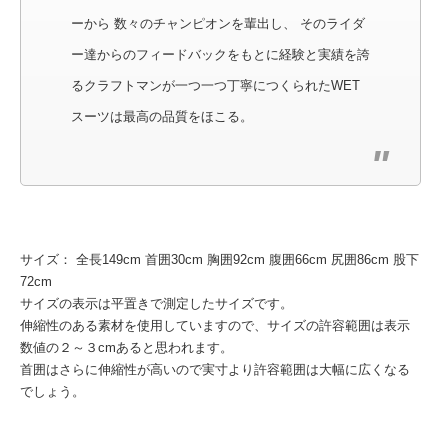
ーから 数々のチャンピオンを輩出し、 そのライダ
ー達からのフィードバックをもとに経験と実績を誇
るクラフトマンが一つ一つ丁寧につくられたWET
スーツは最高の品質をほこる。
サイズ： 全長149cm 首囲30cm 胸囲92cm 腹囲66cm 尻囲86cm 股下
72cm
サイズの表示は平置きで測定したサイズです。
伸縮性のある素材を使用していますので、サイズの許容範囲は表示
数値の２～３cmあると思われます。
首囲はさらに伸縮性が高いので実寸より許容範囲は大幅に広くなる
でしょう。