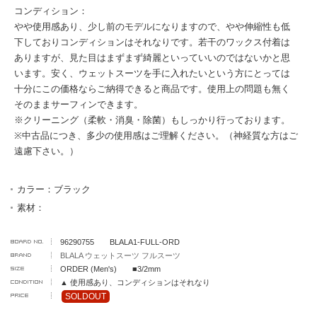
コンディション：
やや使用感あり、少し前のモデルになりますので、やや伸縮性も低
下しておりコンディションはそれなりです。若干のワックス付着は
ありますが、見た目はまずまず綺麗といっていいのではないかと思
います。安く、ウェットスーツを手に入れたいという方にとっては
十分にこの価格ならご納得できると商品です。使用上の問題も無く
そのままサーフィンできます。
※クリーニング（柔軟・消臭・除菌）もしっかり行っております。
※中古品につき、多少の使用感はご理解ください。（神経質な方はご
遠慮下さい。）
カラー：ブラック
素材：
96290755 BLALA1-FULL-ORD
BLALA ウェットスーツ フルスーツ
ORDER (Men's) ■3/2mm
▲ 使用感あり、コンディションはそれなり
SOLDOUT