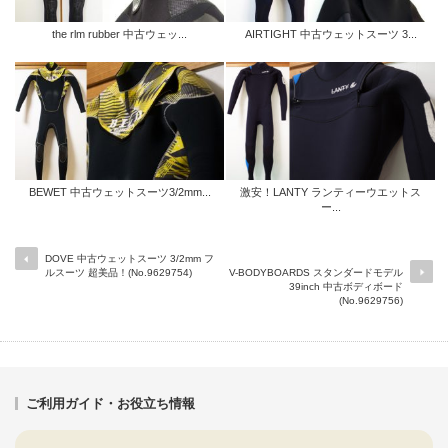
the rlm rubber 中古ウェッ...
AIRTIGHT 中古ウェットスーツ 3...
BEWET 中古ウェットスーツ3/2mm...
激安！LANTY ランティーウエットス
ー...
DOVE 中古ウェットスーツ 3/2mm フ
ルスーツ 超美品！(No.9629754)
V-BODYBOARDS スタンダードモデル
39inch 中古ボディボード
(No.9629756)
ご利用ガイド・お役立ち情報