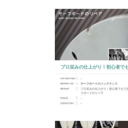
プロ並みの仕上がり！初心者で
-
るサーフボードのリペア
サーフボードのメンテナンス
プロ並みの仕上がり！初心者でもで
フボードのリペア
-
-