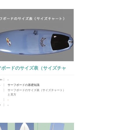
フボードのサイズ表（サイズチャ
-
）と見方
サーフボードの基礎知識
サーフボードのサイズ表（サイズチャート）
と見方
-
-