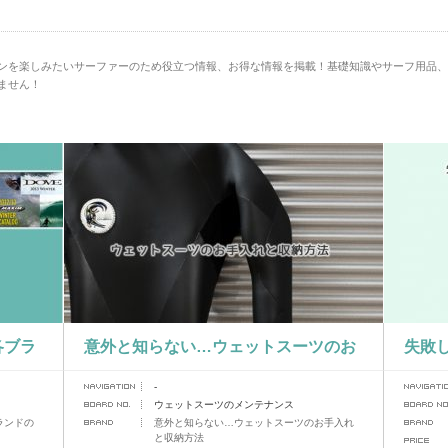
ンを楽しみたいサーファーのため役立つ情報、お得な情報を掲載！基礎知識やサーフ用品、
ません！
各ブラ
意外と知らない…ウェットスーツのお
失敗
-
」
手入れと収納方法
ウェットスーツのメンテナンス
ランドの
意外と知らない…ウェットスーツのお手入れ
と収納方法