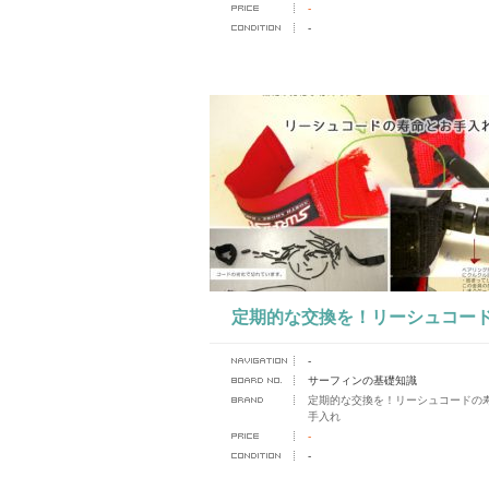
-
-
定期的な交換を！リーシュコー
-
命とお手入れ
サーフィンの基礎知識
定期的な交換を！リーシュコードの
手入れ
-
-