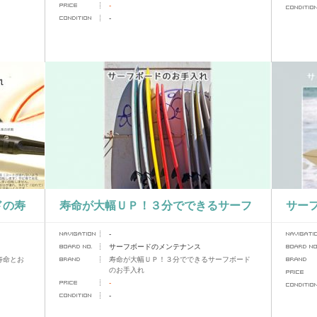
-
-
ドの寿
寿命が大幅ＵＰ！３分でできるサーフ
サー
-
ボードのお手入れ
サーフボードのメンテナンス
寿命とお
寿命が大幅ＵＰ！３分でできるサーフボード
のお手入れ
-
-