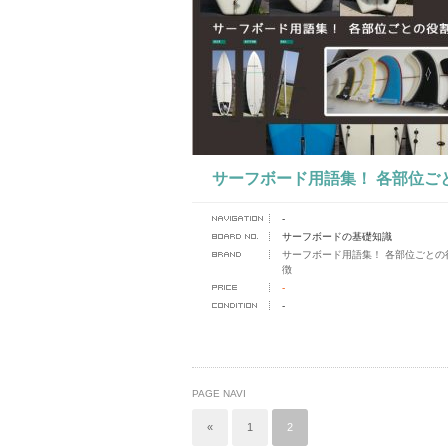
サーフボード用語集！ 各部位ご
-
割と特徴
サーフボードの基礎知識
サーフボード用語集！ 各部位ごとの
徴
-
-
PAGE NAVI
«
1
2