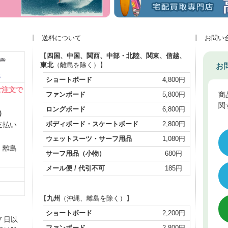
送料について
お問い
【
四国、中国、関西、中部・北陸、関東、信越、
東北
（離島を除く）】
お
式
ショートボード
4,800円
ご注文で
商
ファンボード
5,800円
関
ロングボード
6,800円
）
ボディボード・スケートボード
2,800円
支払い
ウェットスーツ・サーフ用品
1,080円
、離島
サーフ用品（小物）
680円
メール便 / 代引不可
185円
【
九州
（沖縄、離島を除く）】
ショートボード
2,200円
７日以
ファンボード
2,800円