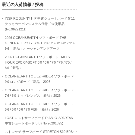
最近の入荷情報 / 投稿
INSPIRE BUNNY HIP 中古ショートボード 5`11
デッキカーボンシステム仕様「未使用品」
(No.96291211)
2026 OCEAN&EARTH ソフトボード THE
GENERAL EPOXY SOFT 7’0 / 7’6 / 8’0 /8’6/ 9’0 /
9’6 「新品」オーシャンアンドアース
2026 OCEAN&EARTH ソフトボード HAPPY
HOUR EPOXY-SOFT 6’0 / 6’6 / 7’0 / 7’6 / 8’0 /
8’6「新品」
OCEAN&EARTH OE EZI-RIDER ソフトボード
9’0 ロングボード「新品」2026
OCEAN&EARTH OE EZI-RIDER ソフトボード
7’6 / 8’0 ミッドレングス「新品」2026
OCEAN&EARTH OE EZI-RIDER ソフトボード
5’6 / 6’0 / 6’6 / 7’0 FISH「新品」2026
LOST ロストサーフボード DIABLO-SPARTAN
中古ショートボード 5`8 (No.96291595)
ストレッチ サーフボード STRETCH S10 EPS 中