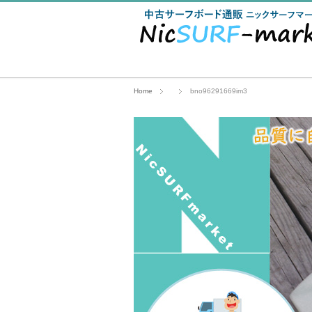
Home
bno96291669im3