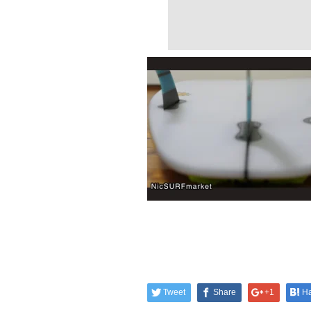
Tweet
Share
+1
H