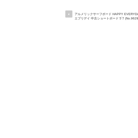
アルメリックサーフボード HAPPY EVERYD
エブリデイ 中古ショートボード 5`7 (No.96291