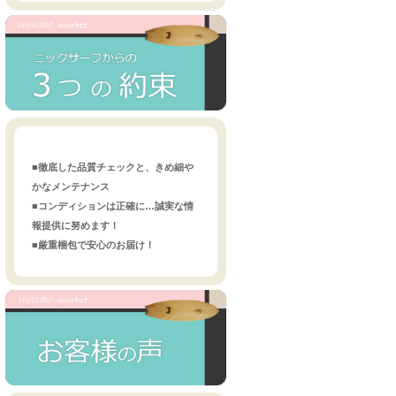
■徹底した品質チェックと、きめ細や
かなメンテナンス
■コンディションは正確に…誠実な情
報提供に努めます！
■厳重梱包で安心のお届け！