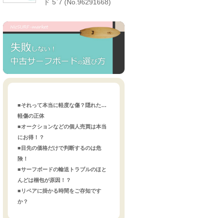
ド 5`7 (No.96291668)
■それって本当に軽度な傷？隠れた…
軽傷の正体
■オークションなどの個人売買は本当
にお得！？
■目先の価格だけで判断するのは危
険！
■サーフボードの輸送トラブルのほと
んどは梱包が原因！？
■リペアに掛かる時間をご存知です
か？