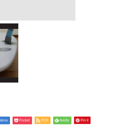
atena
Pocket
RSS
feedly
Pin it