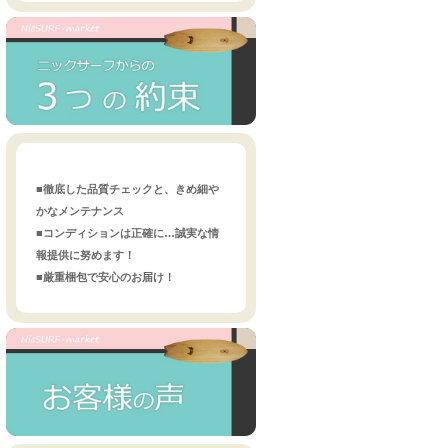
■徹底した品質チェックと、きめ細や
かなメンテナンス
■コンディションは正確に…誠実な情
報提供に努めます！
■厳重梱包で安心のお届け！