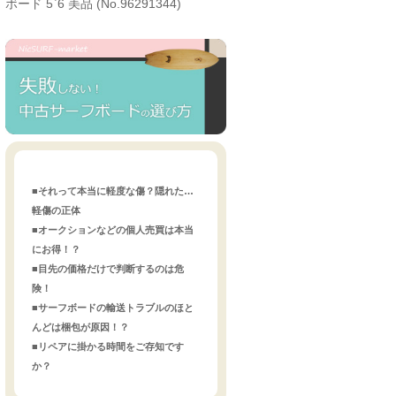
ボード 5`6 美品 (No.96291344)
■それって本当に軽度な傷？隠れた…
軽傷の正体
■オークションなどの個人売買は本当
にお得！？
■目先の価格だけで判断するのは危
険！
■サーフボードの輸送トラブルのほと
んどは梱包が原因！？
■リペアに掛かる時間をご存知です
か？