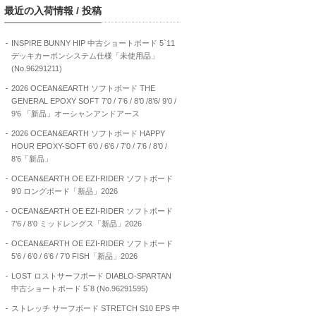
最近の入荷情報 / 投稿
INSPIRE BUNNY HIP 中古ショートボード 5`11
デッキカーボンシステム仕様「未使用品」
(No.96291211)
2026 OCEAN&EARTH ソフトボード THE
GENERAL EPOXY SOFT 7’0 / 7’6 / 8’0 /8’6/ 9’0 /
9’6 「新品」オーシャンアンドアース
2026 OCEAN&EARTH ソフトボード HAPPY
HOUR EPOXY-SOFT 6’0 / 6’6 / 7’0 / 7’6 / 8’0 /
8’6「新品」
OCEAN&EARTH OE EZI-RIDER ソフトボード
9’0 ロングボード「新品」2026
OCEAN&EARTH OE EZI-RIDER ソフトボード
7’6 / 8’0 ミッドレングス「新品」2026
OCEAN&EARTH OE EZI-RIDER ソフトボード
5’6 / 6’0 / 6’6 / 7’0 FISH「新品」2026
LOST ロストサーフボード DIABLO-SPARTAN
中古ショートボード 5`8 (No.96291595)
ストレッチ サーフボード STRETCH S10 EPS 中