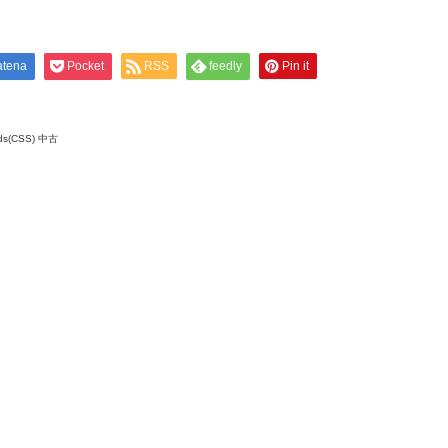
atena
Pocket
RSS
feedly
Pin it
ds(CSS) 中古