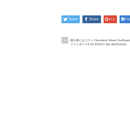
Tweet
Share
+1
H
初心者におススメ Cleveland Street Surfboar
ファンボード6`10 EPOXY (No.96291643)