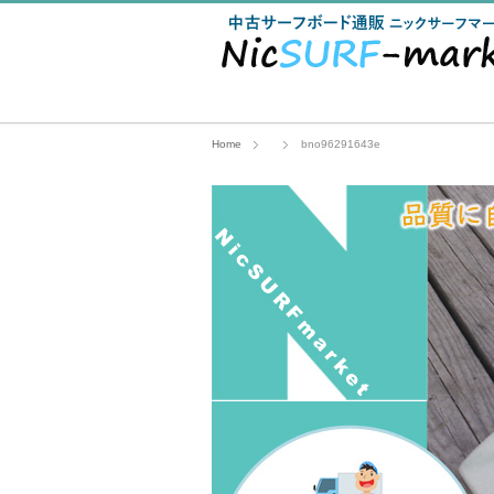
Home
bno96291643e