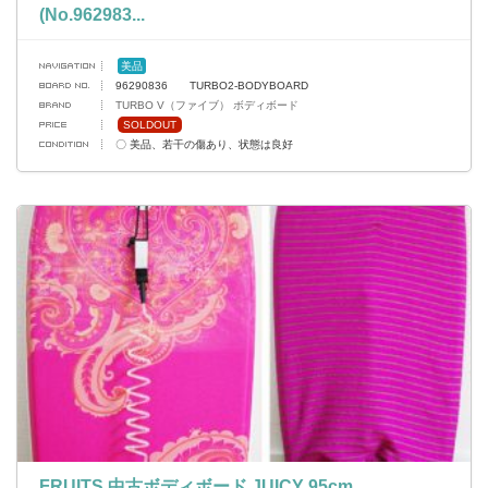
(No.962983...
美品
96290836 TURBO2-BODYBOARD
TURBO V（ファイブ） ボディボード
SOLDOUT
〇 美品、若干の傷あり、状態は良好
FRUITS 中古ボディボード JUICY 95cm