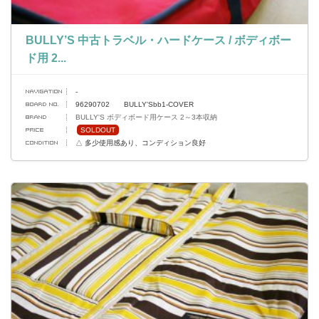
BULLY’S 中古トラベル・ハードケース / ボディボー
ド用 2...
-
96290702 BULLY'Sbb1-COVER
BULLY'S ボディボード用ケース 2～3本収納
SOLDOUT
△ 多少使用感あり、コンディション良好