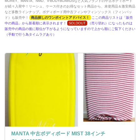
MOREY、MANTA、NMD、V-BODYBOARDSなど人気ブランドの中古ボディボード
が続々入荷中！リーシュ、ケース付きのお得なセット商品から、未使用品＆激安商品
など多数ラインナップ。ボディボード用中古フィンやフィンソックス（フィンパッ
ド）も販売中！
商品探しのワンポイントアドバイス！
ここの商品リストは「販売
中の商品」から新着順に表示されます！
SOLDOUT
（売り切れ）になったものは
販売中の商品の後に順位が下がるようになっていますので上から順にご覧下ください
（手動で行う為タイムラグあり）
MANTA 中古ボディボード MIST 38インチ