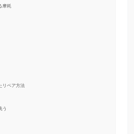
る摩耗
たリペア方法
洗う