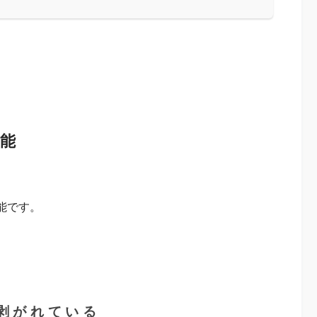
能
能です。
剥がれている