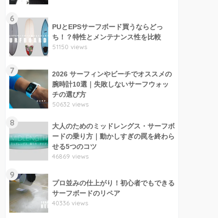
6
PUとEPSサーフボード買うならどっ
ち！？特性とメンテナンス性を比較
51150 views
7
2026 サーフィンやビーチでオススメの
腕時計10選｜失敗しないサーフウォッ
チの選び方
50632 views
8
大人のためのミッドレングス・サーフボ
ードの乗り方｜動かしすぎの罠を終わら
せる5つのコツ
46869 views
9
プロ並みの仕上がり！初心者でもできる
サーフボードのリペア
40336 views