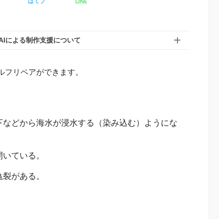
LINE
ア
はてブ
AIによる制作支援について
ルフリペアができます。
下などから海水が浸水する（染み込む）ようにな
開いている。
亀裂がある。