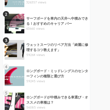
326357 views
2
サーフボードを車内の天井へ中積みでき
る！おすすめのキャリア バー
63660 views
3
ウェットスーツのリペア方法「綺麗に修
理するコツ教えます」
59264 views
4
ロングボード・ミッドレングスのセンタ
ーフィンの種類と選び方
59245 views
5
ロングボードが中積みできる車選び・オ
ススメの車種は？
56085 views