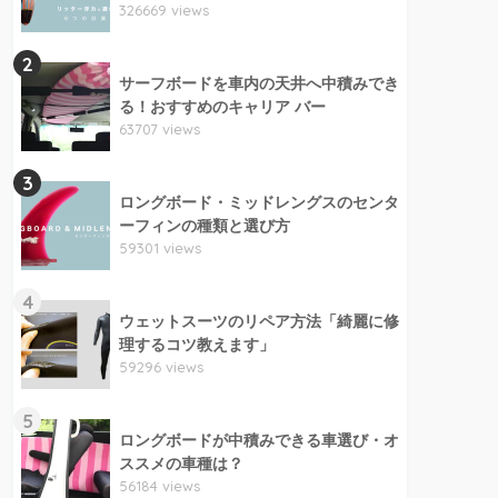
326669 views
2
サーフボードを車内の天井へ中積みでき
る！おすすめのキャリア バー
63707 views
3
ロングボード・ミッドレングスのセンタ
ーフィンの種類と選び方
59301 views
4
ウェットスーツのリペア方法「綺麗に修
理するコツ教えます」
59296 views
5
ロングボードが中積みできる車選び・オ
ススメの車種は？
56184 views