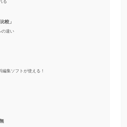
れる
と比較」
デルの違い
」
料編集ソフトが使える！
無